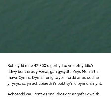
Bob dydd mae 42,300 o gerbydau yn defnyddio'r
ddwy bont dros y Fenai, gan gysylltu Ynys Môn â thir
mawr Cymru. Dyma’r unig lwybr ffordd ar ac oddi ar
yr ynys, ac yn achubiaeth i’r bobl sy’n dibynnu arnynt.
Achosodd cau Pont y Fenai dros dro ar gyfer gwaith
atgyweirio y llynedd anhrefn traffig a phoen
economaidd i bobl a busnesau yng ngogledd-orllewin