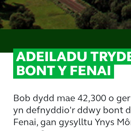
ADEILADU TRYD
BONT Y FENAI
Bob dydd mae 42,300 o ge
yn defnyddio'r ddwy bont d
Fenai, gan gysylltu Ynys Môn