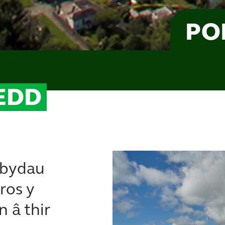
PO
EDD
rbydau
ros y
 â thir