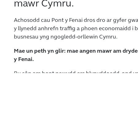
mawr Cymru.
Achosodd cau Pont y Fenai dros dro ar gyfer gwa
y llynedd anhrefn traffig a phoen economaidd i b
busnesau yng ngogledd-orllewin Cymru.
Mae un peth yn glir: mae angen mawr am dryde
y Fenai.
Bu sôn am bont newydd ers blynyddoedd, ond y
Chwefror, cyhoeddodd Llywodraeth Cymru ei bod
gwared ar yr holl brosiectau ffyrdd mawr. Mae h
eu rhagfynegiadau y bydd y nifer o gerbydau sy'
bont yn parhau i gynyddu.
Mae angen i lywodraethau yng Nghaerdydd ac 
Steffan gydweithio ac ymrwymo i adeiladu Try
Fenai.